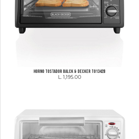
Electrodomesticos
Linea
Blanca
Hogar
Cuidado
Personal
Horno Tostador Balck & Decker TO1342B
Audio
L. 1,195.00
Y
Video
Accesorios
Ferreteria