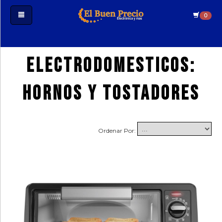
0
Iniciar
Electrodomesticos:
Sesión
Crear
Hornos y Tostadores
Cuenta
Estado
De
Ordenar Por:
Mi
Pedido
Tecnologia