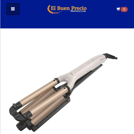
0
Iniciar
Sesión
Crear
Cuenta
Estado
De
Mi
Pedido
Tecnologia