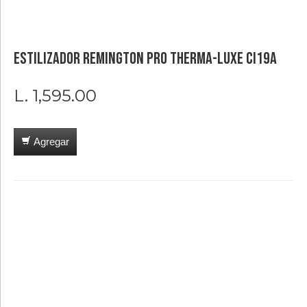
Electrodomesticos
Linea
Estilizador Remington Pro Therma-Luxe CI19A
Blanca
Hogar
L. 1,595.00
Cuidado
Personal
Agregar
Audio
Y
Video
Accesorios
Ferreteria