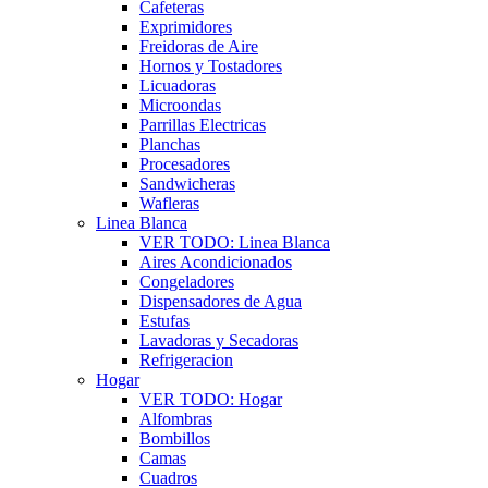
Cafeteras
Exprimidores
Freidoras de Aire
Hornos y Tostadores
Licuadoras
Microondas
Parrillas Electricas
Planchas
Procesadores
Sandwicheras
Wafleras
Linea Blanca
VER TODO: Linea Blanca
Aires Acondicionados
Congeladores
Dispensadores de Agua
Estufas
Lavadoras y Secadoras
Refrigeracion
Hogar
VER TODO: Hogar
Alfombras
Bombillos
Camas
Cuadros