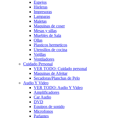
Espejos
Hieleras
Impresoras
Lamparas
Maletas
Maquinas de coser
Mesas y sillas
Muebles de Sala
Ollas
Plasticos hermeticos
Utensilios de cocina
Vajillas
Ventiladores
Cuidado Personal
VER TODO: Cuidado personal
Maquinas de Afeitar
Secadoras/Planchas de Pelo
Audio Y Video
VER TODO: Audio Y Video
Amplificadores
Car Audio
DVD
Equipos de sonido
Microfonos
Parlantes