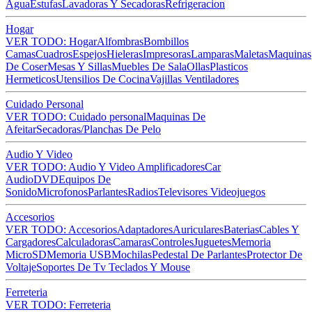
Agua
Estufas
Lavadoras Y Secadoras
Refrigeracion
Hogar
VER TODO: Hogar
Alfombras
Bombillos
Camas
Cuadros
Espejos
Hieleras
Impresoras
Lamparas
Maletas
Maquinas
De Coser
Mesas Y Sillas
Muebles De Sala
Ollas
Plasticos
Hermeticos
Utensilios De Cocina
Vajillas
Ventiladores
Cuidado Personal
VER TODO: Cuidado personal
Maquinas De
Afeitar
Secadoras/Planchas De Pelo
Audio Y Video
VER TODO: Audio Y Video
Amplificadores
Car
Audio
DVD
Equipos De
Sonido
Microfonos
Parlantes
Radios
Televisores
Videojuegos
Accesorios
VER TODO: Accesorios
Adaptadores
Auriculares
Baterias
Cables Y
Cargadores
Calculadoras
Camaras
Controles
Juguetes
Memoria
MicroSD
Memoria USB
Mochilas
Pedestal De Parlantes
Protector De
Voltaje
Soportes De Tv
Teclados Y Mouse
Ferreteria
VER TODO: Ferreteria