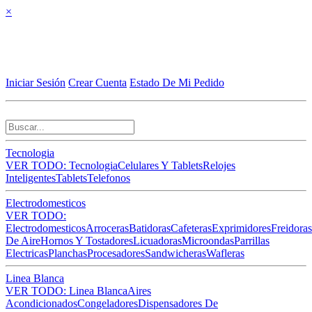
×
Iniciar Sesión
Crear Cuenta
Estado De Mi Pedido
Tecnologia
VER TODO: Tecnologia
Celulares Y Tablets
Relojes
Inteligentes
Tablets
Telefonos
Electrodomesticos
VER TODO:
Electrodomesticos
Arroceras
Batidoras
Cafeteras
Exprimidores
Freidoras
De Aire
Hornos Y Tostadores
Licuadoras
Microondas
Parrillas
Electricas
Planchas
Procesadores
Sandwicheras
Wafleras
Linea Blanca
VER TODO: Linea Blanca
Aires
Acondicionados
Congeladores
Dispensadores De